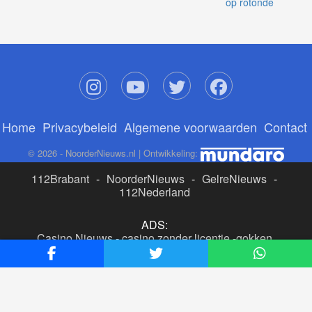
op rotonde
Home
Privacybeleid
Algemene voorwaarden
Contact
© 2026 - NoorderNieuws.nl | Ontwikkeling:
112Brabant
-
NoorderNieuws
-
GelreNieuws
-
112Nederland
ADS:
Casino Nieuws
-
casino zonder licentie
-
gokken
buitenlandse site
-
beste online casino nederland