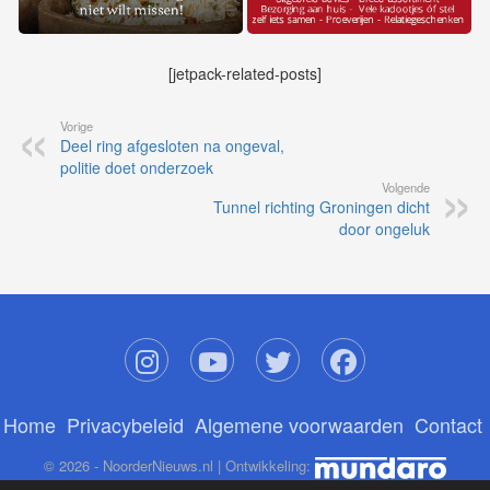
[jetpack-related-posts]
Vorige
Deel ring afgesloten na ongeval,
politie doet onderzoek
Volgende
Tunnel richting Groningen dicht
door ongeluk
Home
Privacybeleid
Algemene voorwaarden
Contact
© 2026 - NoorderNieuws.nl | Ontwikkeling: