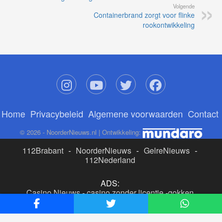
Volgende
Containerbrand zorgt voor flinke
rookontwikkeling
Home
Privacybeleid
Algemene voorwaarden
Contact
© 2026 - NoorderNieuws.nl | Ontwikkeling:
112Brabant
-
NoorderNieuws
-
GelreNieuws
-
112Nederland
ADS:
Casino Nieuws
-
casino zonder licentie
-
gokken
buitenlandse site
-
beste online casino nederland