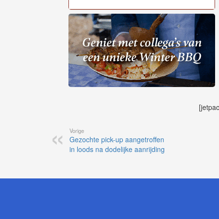
[jetpa
Vorige
Gezochte pick-up aangetroffen
in loods na dodelijke aanrijding