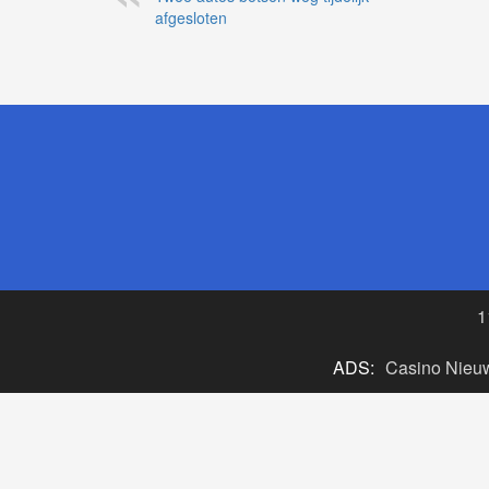
afgesloten
1
ADS:
Casino Nieu