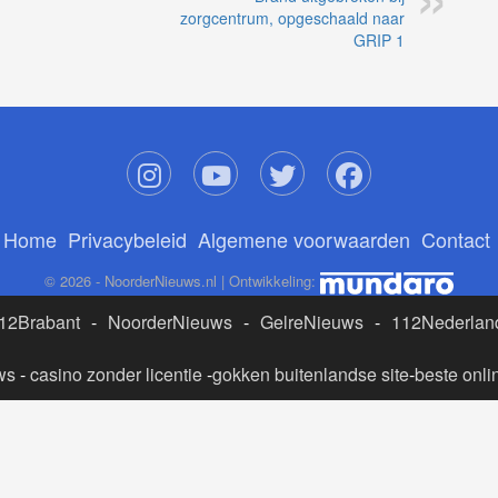
zorgcentrum, opgeschaald naar
GRIP 1
Home
Privacybeleid
Algemene voorwaarden
Contact
© 2026 - NoorderNieuws.nl | Ontwikkeling:
12Brabant
-
NoorderNieuws
-
GelreNieuws
-
112Nederlan
ws
-
casino zonder licentie
-
gokken buitenlandse site
-
beste onli