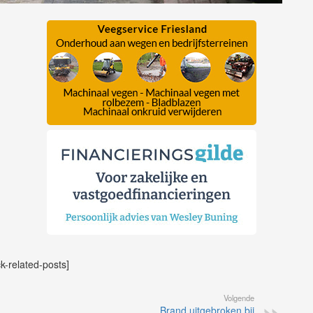
ck-related-posts]
Volgende
Brand uitgebroken bij