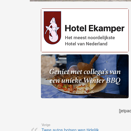
[jetpa
Vorige
Twee autos botsen weg tijdelijk