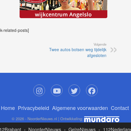
ck-related-posts]
Volgende
Twee autos botsen weg tijdelijk
afgesloten
Home
Privacybeleid
Algemene voorwaarden
Contact
© 2026 - NoorderNieuws.nl | Ontwikkeling:
12Brabant
-
NoorderNieuws
-
GelreNieuws
-
112Nederlan