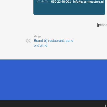
[jetpa
Vorige
Brand bij restaurant, pand
ontruimd
1