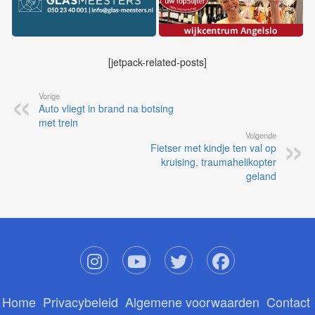
[jetpack-related-posts]
Vorige
Auto vliegt in brand na botsing
met trein
Volgende
Fietser met kindje ten val op
kruising, traumahelikopter
geland
Home
Privacybeleid
Algemene voorwaarden
Contact