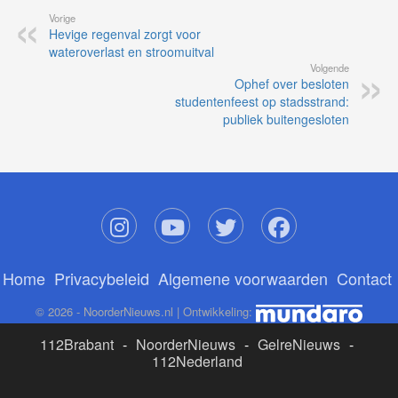
Vorige
Hevige regenval zorgt voor
wateroverlast en stroomuitval
Volgende
Ophef over besloten
studentenfeest op stadsstrand:
publiek buitengesloten
Home
Privacybeleid
Algemene voorwaarden
Contact
© 2026 - NoorderNieuws.nl | Ontwikkeling:
112Brabant
-
NoorderNieuws
-
GelreNieuws
-
112Nederland