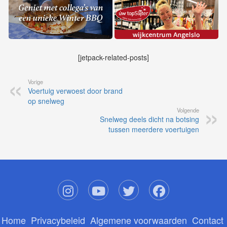
[jetpack-related-posts]
Vorige
Voertuig verwoest door brand
op snelweg
Volgende
Snelweg deels dicht na botsing
tussen meerdere voertuigen
Home
Privacybeleid
Algemene voorwaarden
Contact