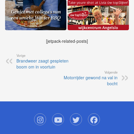
[jetpack-related-posts]
Vorige
Brandweer zaagt gespleten
boom om in voortuin
Volgende
Motorrijder gewond na val in
bocht