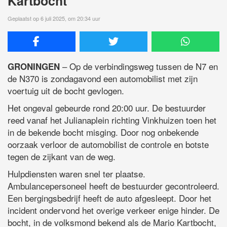
Kartbocht’
Geplaatst op 6 juli 2025, om 20:34 uur
– Op de verbindingsweg tussen de N7 en
GRONINGEN
de N370 is zondagavond een automobilist met zijn
voertuig uit de bocht gevlogen.
Het ongeval gebeurde rond 20:00 uur. De bestuurder
reed vanaf het Julianaplein richting Vinkhuizen toen het
in de bekende bocht misging. Door nog onbekende
oorzaak verloor de automobilist de controle en botste
tegen de zijkant van de weg.
Hulpdiensten waren snel ter plaatse.
Ambulancepersoneel heeft de bestuurder gecontroleerd.
Een bergingsbedrijf heeft de auto afgesleept. Door het
incident ondervond het overige verkeer enige hinder. De
bocht, in de volksmond bekend als de Mario Kartbocht,