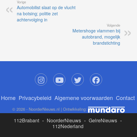
Vorige
Automobilist slaat op de vlucht
na botsing; politie zet
achtervolging in
Volgende
Metershoge vlammen bij
autobrand, mogelijk
brandstichting
Home
Privacybeleid
Algemene voorwaarden
Contact
© 2026 - NoorderNieuws.nl | Ontwikkeling:
112Brabant
-
NoorderNieuws
-
GelreNieuws
-
112Nederland