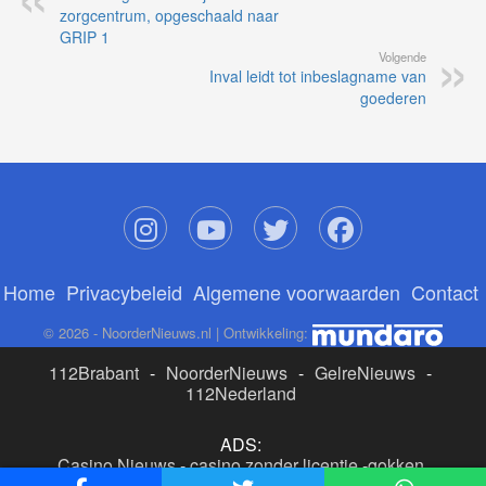
zorgcentrum, opgeschaald naar
GRIP 1
Volgende
Inval leidt tot inbeslagname van
goederen
Home
Privacybeleid
Algemene voorwaarden
Contact
© 2026 - NoorderNieuws.nl | Ontwikkeling:
112Brabant
-
NoorderNieuws
-
GelreNieuws
-
112Nederland
ADS:
Casino Nieuws
-
casino zonder licentie
-
gokken
buitenlandse site
-
beste online casino nederland