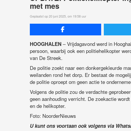
met mes
Geplaatst op 20 juni 2025, om 19:58 uur
– Vrijdagavond werd in Hooghal
HOOGHALEN
persoon, waarbij ook een politiehelikopter we
van De Streek.
De politie zoekt naar een donkergekleurde man 
weilanden rond het dorp. Er bestaat de mogeli
de politie oproept om geen actie te ondernemen
Volgens de politie zou de verdachte geprobeer
geen aanhouding verricht. De zoekactie wordt
en de helikopter.
Foto: NoorderNieuws
U kunt ons voortaan ook volgens via What