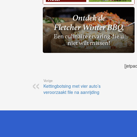
[jetpa
Vorige
Kettingbotsing met vier auto’s
veroorzaakt file na aanrijding