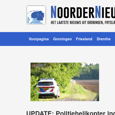
Voorpagina
Groningen
Friesland
Drenthe
UPDATE: Politiehelikopter in