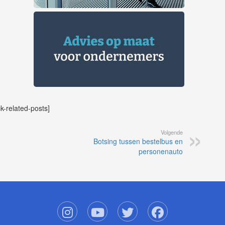
ck-related-posts]
Volgende
Botsing tussen bestelbus en
personenauto