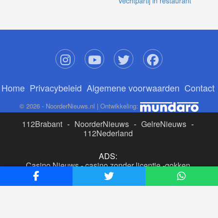
vechtpartij in restaurant
Home
Privacybeleid
Algemene voorwaarden
Contact
© 2026 - NoorderNieuws.nl | Ontwikkeling:
112Brabant
-
NoorderNieuws
-
GelreNieuws
-
112Nederland
ADS:
Casino Nieuws
-
casino zonder licentie
-
gokken
buitenlandse site
-
beste online casino nederland