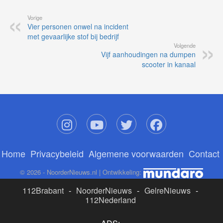
Vorige
Vier personen onwel na incident
met gevaarlijke stof bij bedrijf
Volgende
Vijf aanhoudingen na dumpen
scooter in kanaal
Home
Privacybeleid
Algemene voorwaarden
Contact
© 2026 - NoorderNieuws.nl | Ontwikkeling:
112Brabant
-
NoorderNieuws
-
GelreNieuws
-
112Nederland