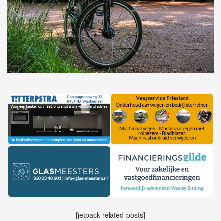
[jetpack-related-posts]