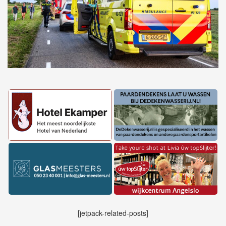
[jetpack-related-posts]