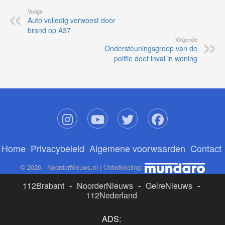
Vorige
Auto volledig verwoest door
brand op A37
Volgende
Ondersteuningsgroep van de
politie doet inval in woning
Home
Privacybeleid
Algemene voorwaarden
Contact
© 2026 - NoorderNieuws.nl | Ontwikkeling:
112Brabant
-
NoorderNieuws
-
GelreNieuws
-
112Nederland
ADS: