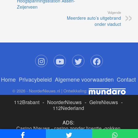
Hoogspanningsstation Assen-
Zeijerveen
Volgende
Meerdere auto’s uitgebrand
onder viaduct
Home
Privacybeleid
Algemene voorwaarden
Contact
© 2026 - NoorderNieuws.nl | Ontwikkeling:
112Brabant
-
NoorderNieuws
-
GelreNieuws
-
112Nederland
ADS:
Casino Nieuws
-
casino zonder licentie
-
gokken
buitenlandse site
-
beste online casino nederland