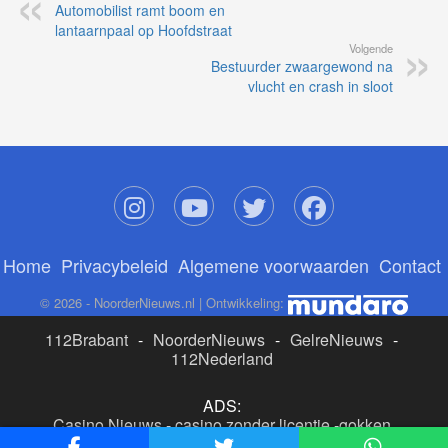
Automobilist ramt boom en
lantaarnpaal op Hoofdstraat
Volgende
Bestuurder zwaargewond na
vlucht en crash in sloot
Home
Privacybeleid
Algemene voorwaarden
Contact
© 2026 - NoorderNieuws.nl | Ontwikkeling:
112Brabant
-
NoorderNieuws
-
GelreNieuws
-
112Nederland
ADS:
Casino Nieuws
-
casino zonder licentie
-
gokken
buitenlandse site
-
beste online casino nederland