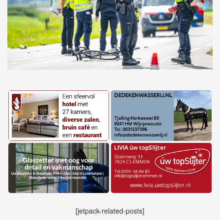
[jetpack-related-posts]