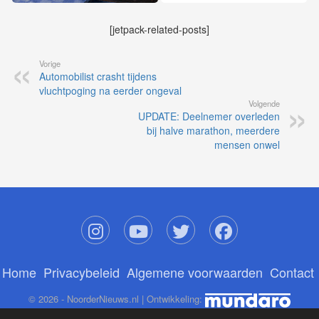
[jetpack-related-posts]
Vorige
Automobilist crasht tijdens
vluchtpoging na eerder ongeval
Volgende
UPDATE: Deelnemer overleden
bij halve marathon, meerdere
mensen onwel
Home
Privacybeleid
Algemene voorwaarden
Contact
© 2026 - NoorderNieuws.nl | Ontwikkeling: