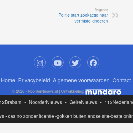
Volgende
Politie start zoekactie naar
vermiste kinderen
Home
Privacybeleid
Algemene voorwaarden
Contact
© 2026 - NoorderNieuws.nl | Ontwikkeling:
12Brabant
-
NoorderNieuws
-
GelreNieuws
-
112Nederlan
ws
-
casino zonder licentie
-
gokken buitenlandse site
-
beste onli