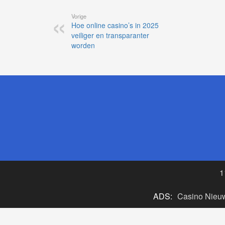
Vorige
Hoe online casino’s in 2025
veiliger en transparanter
worden
1
ADS:
Casino Nieu