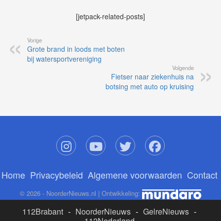
[jetpack-related-posts]
Vorige
Grote brand in loods met boten
bij watersportvereniging
Volgende
Fietser naar ziekenhuis na
botsing met auto op kruising
Home
Privacybeleid
Algemene voorwaarden
Contact
© 2026 - NoorderNieuws.nl | Ontwikkeling:
112Brabant
-
NoorderNieuws
-
GelreNieuws
-
112Nederland