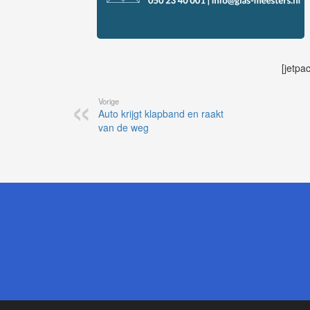
[jetpa
Vorige
Auto krijgt klapband en raakt
van de weg