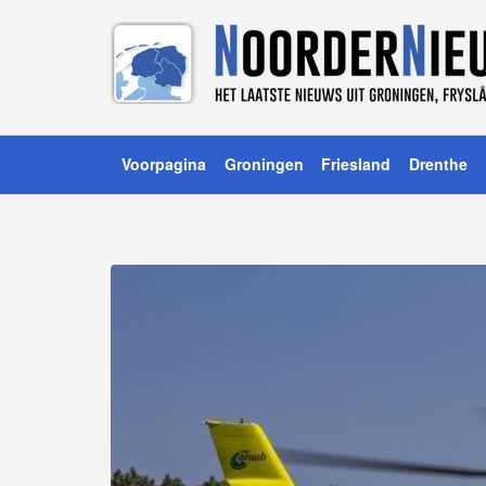
Voorpagina
Groningen
Friesland
Drenthe