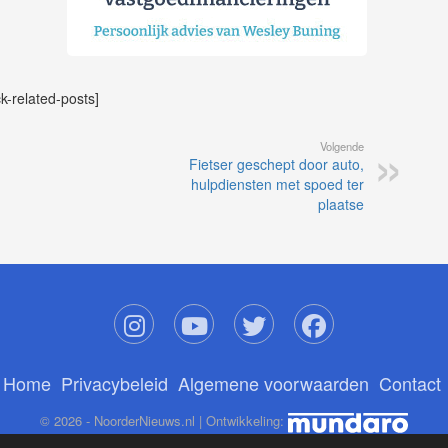
ck-related-posts]
Volgende
Fietser geschept door auto,
hulpdiensten met spoed ter
plaatse
Home
Privacybeleid
Algemene voorwaarden
Contact
© 2026 - NoorderNieuws.nl | Ontwikkeling: