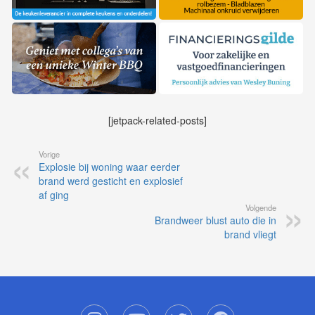
[jetpack-related-posts]
Vorige
Explosie bij woning waar eerder
brand werd gesticht en explosief
af ging
Volgende
Brandweer blust auto die in
brand vliegt