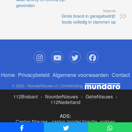
gevonden
Volgende
Grote brand in garagebedrijf;
loods volledig in vlammen op
Home
Privacybeleid
Algemene voorwaarden
Contact
© 2026 - NoorderNieuws.nl | Ontwikkeling:
112Brabant
-
NoorderNieuws
-
GelreNieuws
-
112Nederland
ADS:
Casino Nieuws
-
casino zonder licentie
-
gokken
buitenlandse site
-
beste online casino nederland