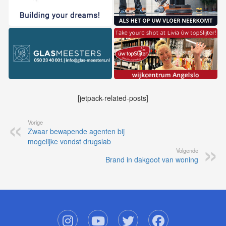
[jetpack-related-posts]
Vorige
Zwaar bewapende agenten bij
mogelijke vondst drugslab
Volgende
Brand in dakgoot van woning