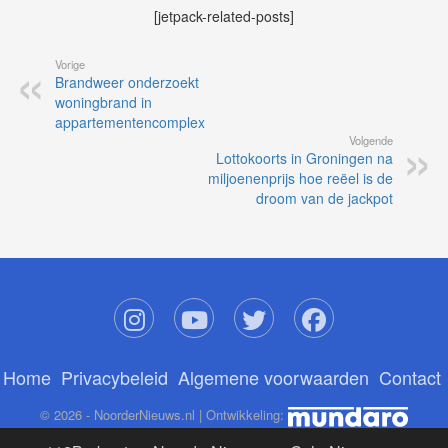
[jetpack-related-posts]
Vorige
Brandweer onderzoekt
woningbrand in
appartementencomplex
Volgende
Lottokoorts in Groningen na
miljoenenprijs hoe reëel is de
droom van de jackpot
Home
Privacybeleid
Algemene voorwaarden
Contact
© 2026 - NoorderNieuws.nl | Ontwikkeling: