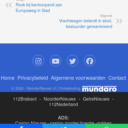
Rook bij kantoorpand aan
Europaweg in Stad
Volgende
Vrachtwagen belandt in sloot,
bestuurder gereanimeerd
Home
Privacybeleid
Algemene voorwaarden
Contact
© 2026 - NoorderNieuws.nl | Ontwikkeling:
112Brabant
-
NoorderNieuws
-
GelreNieuws
-
112Nederland
ADS:
Casino Nieuws
-
casino zonder licentie
-
gokken