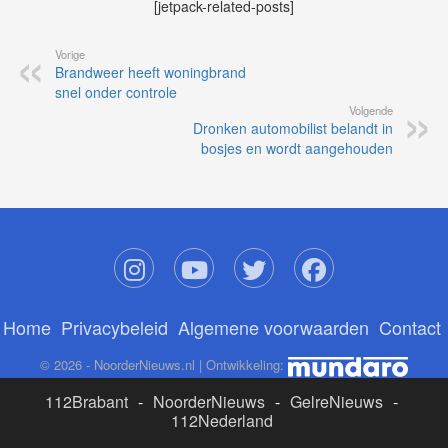
[jetpack-related-posts]
Vorige
Brandweer heeft woningbrand
snel onder controle
Volgende
Dronken automobilist belandt in
bosjes en wordt aangehouden
Home
Privacybeleid
Algemene voorwaarden
Contact
© 2026 - NoorderNieuws.nl | Ontwikkeling:
112Brabant
-
NoorderNieuws
-
GelreNieuws
-
112Nederland