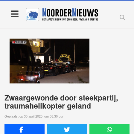
Zwaargewonde door steekpartij,
traumahelikopter geland
Geplaatst op 30 april 2025, om 08:30 uur