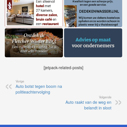
[jetpack-related-posts]
Vorige
Auto botst tegen boom na
politieachtervolging
Volgende
Auto raakt van de weg en
belandt in sloot