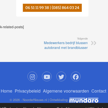
ck-related-posts]
Volgende
Medewerkers bedrijf blussen
autobrand met brandblusser
Home
Privacybeleid
Algemene voorwaarden
Contact
© 2026 - NoorderNieuws.nl | Ontwikkeling: