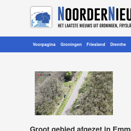
Voorpagina
Groningen
Friesland
Drenthe
Groot gebied afgezet in Em