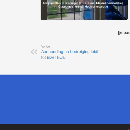
[jetpa
Vorige
Aanhouding na bedreiging leidt
tot inzet EOD