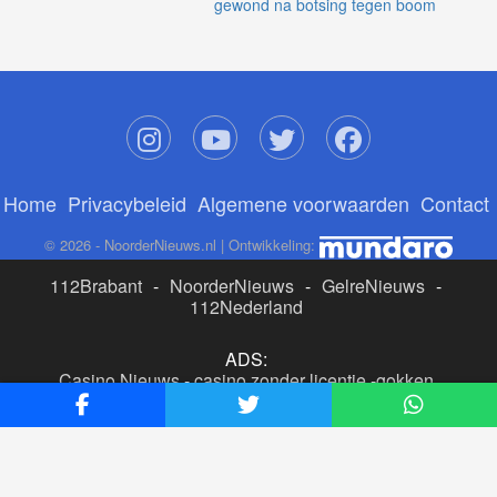
gewond na botsing tegen boom
Home
Privacybeleid
Algemene voorwaarden
Contact
© 2026 - NoorderNieuws.nl | Ontwikkeling:
112Brabant
-
NoorderNieuws
-
GelreNieuws
-
112Nederland
ADS:
Casino Nieuws
-
casino zonder licentie
-
gokken
buitenlandse site
-
beste online casino nederland