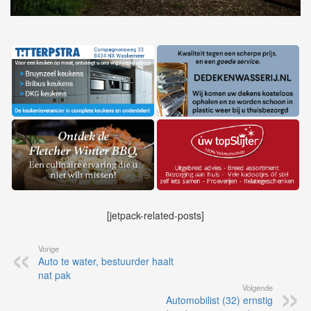
[jetpack-related-posts]
Vorige
Auto te water, bestuurder haalt
nat pak
Volgende
Automobilist (32) ernstig