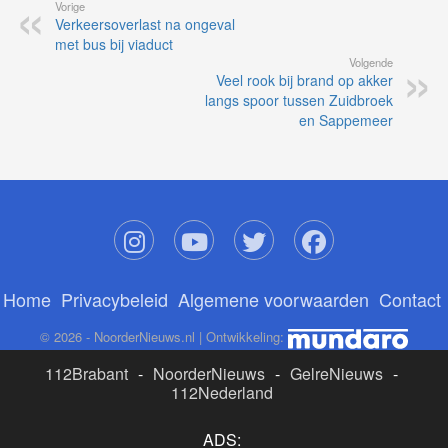
Vorige
Verkeersoverlast na ongeval
met bus bij viaduct
Volgende
Veel rook bij brand op akker
langs spoor tussen Zuidbroek
en Sappemeer
Home
Privacybeleid
Algemene voorwaarden
Contact
© 2026 - NoorderNieuws.nl | Ontwikkeling:
112Brabant
-
NoorderNieuws
-
GelreNieuws
-
112Nederland
ADS: