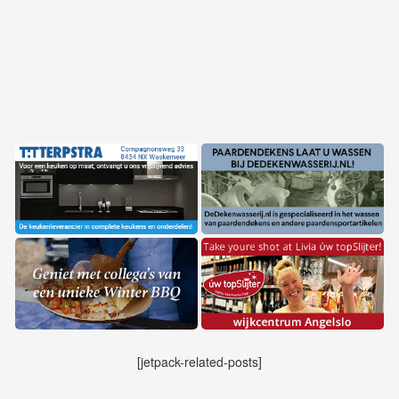
[jetpack-related-posts]