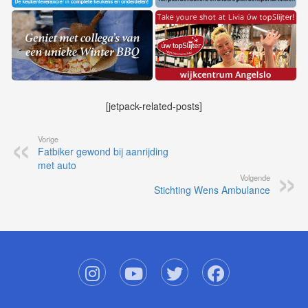
[jetpack-related-posts]
Vorige
Fatbiker gewond bij aanrijding
met auto
Volgende
Stichting Wens Ambulance