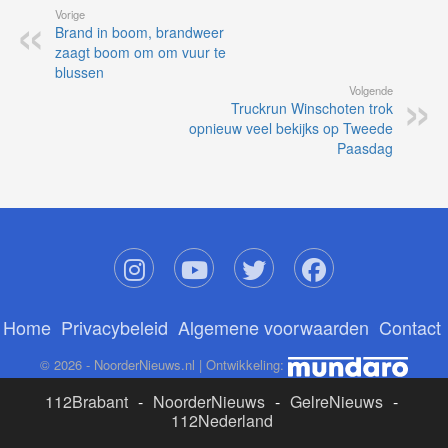
Vorige
Brand in boom, brandweer
zaagt boom om om vuur te
blussen
Volgende
Truckrun Winschoten trok
opnieuw veel bekijks op Tweede
Paasdag
Home
Privacybeleid
Algemene voorwaarden
Contact
© 2026 - NoorderNieuws.nl | Ontwikkeling:
112Brabant
-
NoorderNieuws
-
GelreNieuws
-
112Nederland