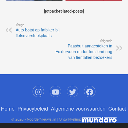
[jetpack-related-posts]
Vorige
Auto botst op fatbiker bij
fietsoversteekplaats
Volgende
Paasbult aangestoken in
Eexterveen onder toeziend oog
van tientallen bezoekers
Home
Privacybeleid
Algemene voorwaarden
Contact
© 2026 - NoorderNieuws.nl | Ontwikkeling: