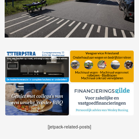
[jetpack-related-posts]