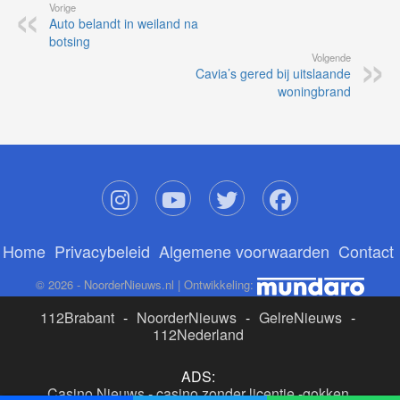
Vorige
Auto belandt in weiland na
botsing
Volgende
Cavia’s gered bij uitslaande
woningbrand
Home
Privacybeleid
Algemene voorwaarden
Contact
© 2026 - NoorderNieuws.nl | Ontwikkeling:
112Brabant
-
NoorderNieuws
-
GelreNieuws
-
112Nederland
ADS:
Casino Nieuws
-
casino zonder licentie
-
gokken