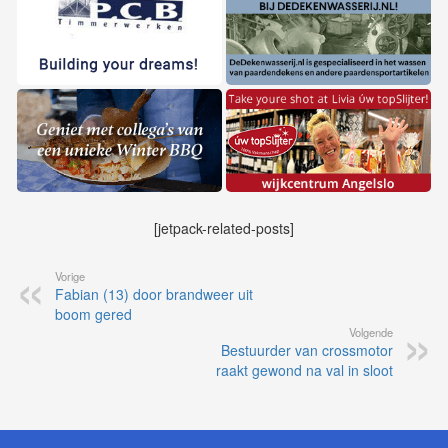
[jetpack-related-posts]
Vorige
Fabian (13) door brandweer uit
boom gered
Volgende
Bestuurder van crossmotor
raakt gewond na val in sloot