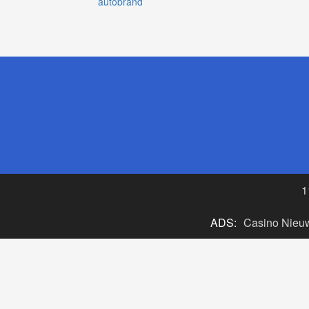
autobrand
1
ADS:
Casino Nieu