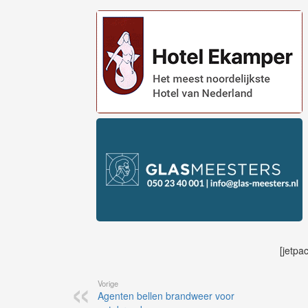
[jetpa
Vorige
Agenten bellen brandweer voor