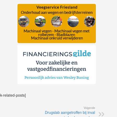
ck-related-posts]
Volgende
Drugslab aangetroffen bij inval