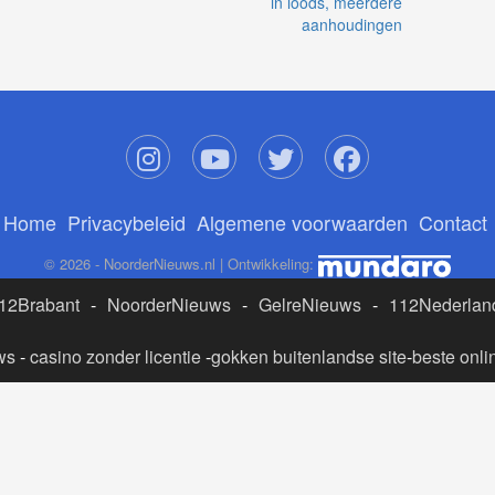
in loods, meerdere
aanhoudingen
Home
Privacybeleid
Algemene voorwaarden
Contact
© 2026 - NoorderNieuws.nl | Ontwikkeling:
12Brabant
-
NoorderNieuws
-
GelreNieuws
-
112Nederlan
ws
-
casino zonder licentie
-
gokken buitenlandse site
-
beste onli