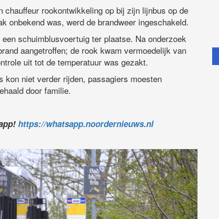
auffeur rookontwikkeling op bij zijn lijnbus op de
ak onbekend was, werd de brandweer ingeschakeld.
een schuimblusvoertuig ter plaatse. Na onderzoek
 brand aangetroffen; de rook kwam vermoedelijk van
trole uit tot de temperatuur was gezakt.
s kon niet verder rijden, passagiers moesten
haald door familie.
sapp!
https://whatsapp.noordernieuws.nl