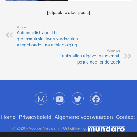
[jetpack-related-posts]
Vorige
Automobilist vlucht bij
grenscontrole, twee verdachten
aangehouden na achtervolging
Volgende
Tankstation afgezet na overval,
politie doet onderzoek
Home
Privacybeleid
Algemene voorwaarden
Contact
© 2026 - NoorderNieuws.nl | Ontwikkeling: