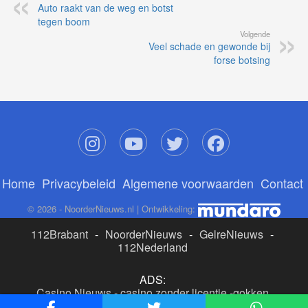
Auto raakt van de weg en botst
tegen boom
Volgende
Veel schade en gewonde bij
forse botsing
Home
Privacybeleid
Algemene voorwaarden
Contact
© 2026 - NoorderNieuws.nl | Ontwikkeling:
112Brabant
-
NoorderNieuws
-
GelreNieuws
-
112Nederland
ADS:
Casino Nieuws
-
casino zonder licentie
-
gokken
buitenlandse site
-
beste online casino nederland