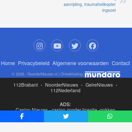
aanrijding, traumahelikopter
ingezet
Home
Privacybeleid
Algemene voorwaarden
Contact
© 2026 - NoorderNieuws.nl | Ontwikkeling:
112Brabant
-
NoorderNieuws
-
GelreNieuws
-
112Nederland
ADS:
Casino Nieuws
-
casino zonder licentie
-
gokken
buitenlandse site
-
beste online casino nederland