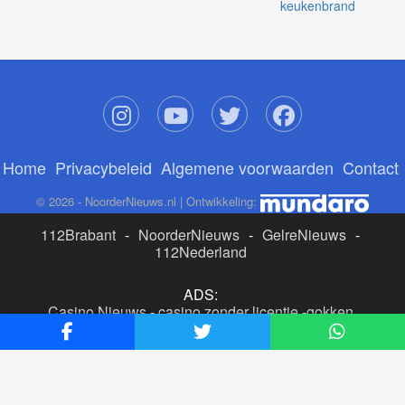
keukenbrand
Home
Privacybeleid
Algemene voorwaarden
Contact
© 2026 - NoorderNieuws.nl | Ontwikkeling:
112Brabant
-
NoorderNieuws
-
GelreNieuws
-
112Nederland
ADS:
Casino Nieuws
-
casino zonder licentie
-
gokken
buitenlandse site
-
beste online casino nederland