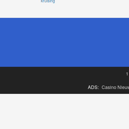
kruising
1
ADS:
Casino Nieu