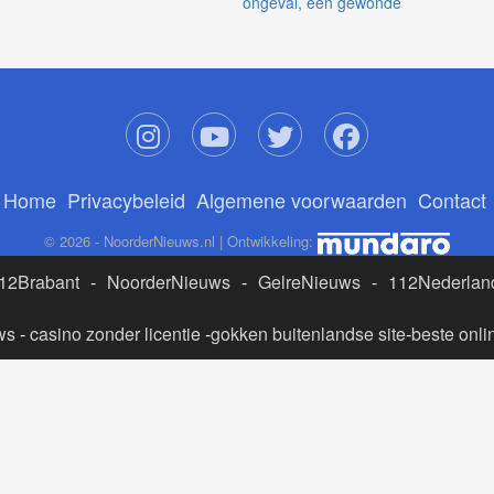
ongeval, één gewonde
Home
Privacybeleid
Algemene voorwaarden
Contact
© 2026 - NoorderNieuws.nl | Ontwikkeling:
12Brabant
-
NoorderNieuws
-
GelreNieuws
-
112Nederlan
ws
-
casino zonder licentie
-
gokken buitenlandse site
-
beste onli