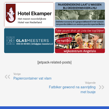
[jetpack-related-posts]
Vorige
Papiercontainer vat vlam
Volgende
Fatbiker gewond na aanrijding
met busje