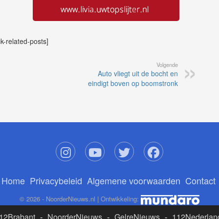
ck-related-posts]
Volgende
Auto vliegt uit de bocht en
eindigt boven op boomstronk
Home
Privacybeleid
Algemene voorwaarden
Contact
© 2026 - NoorderNieuws.nl | Ontwikkeling:
12Brabant
-
NoorderNieuws
-
GelreNieuws
-
112Nederlan