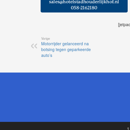
[jetpa
Vorige
Motorrijder gelanceerd na
botsing tegen geparkeerde
auto’s
1