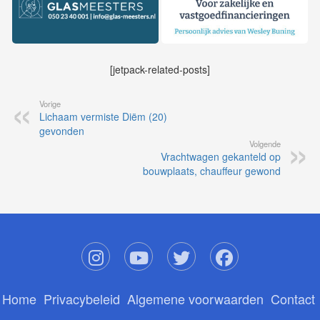
[jetpack-related-posts]
Vorige
Lichaam vermiste Diëm (20)
gevonden
Volgende
Vrachtwagen gekanteld op
bouwplaats, chauffeur gewond
Home
Privacybeleid
Algemene voorwaarden
Contact