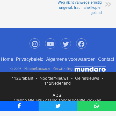
Weg dicht vanwege ernstig
ongeval, traumahelikopter
geland
Home
Privacybeleid
Algemene voorwaarden
Contact
© 2026 - NoorderNieuws.nl | Ontwikkeling:
112Brabant
-
NoorderNieuws
-
GelreNieuws
-
112Nederland
ADS:
Casino Nieuws
-
casino zonder licentie
-
gokken
buitenlandse site
-
beste online casino nederland