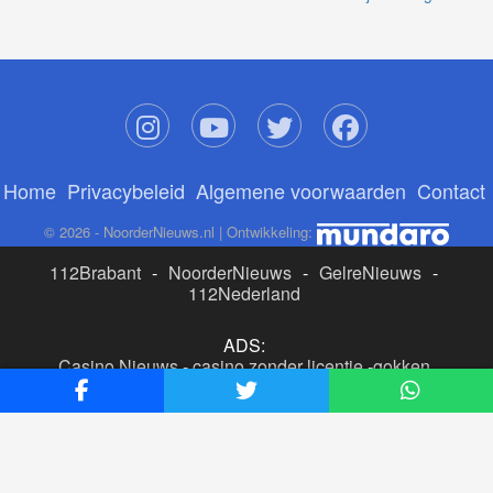
Home
Privacybeleid
Algemene voorwaarden
Contact
© 2026 - NoorderNieuws.nl | Ontwikkeling:
112Brabant
-
NoorderNieuws
-
GelreNieuws
-
112Nederland
ADS:
Casino Nieuws
-
casino zonder licentie
-
gokken
buitenlandse site
-
beste online casino nederland