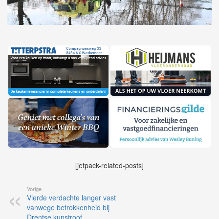
[jetpack-related-posts]
Vorige
Vierde verdachte langer vast
vanwege betrokkenheid bij
Drentse kunstroof