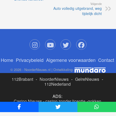
Volgende
Auto volledig uitgebrand, weg
tijdelijk dicht
Home
Privacybeleid
Algemene voorwaarden
Contact
© 2026 - NoorderNieuws.nl | Ontwikkeling:
112Brabant
-
NoorderNieuws
-
GelreNieuws
-
112Nederland
ADS:
Casino Nieuws
-
casino zonder licentie
-
gokken
buitenlandse site
-
beste online casino nederland